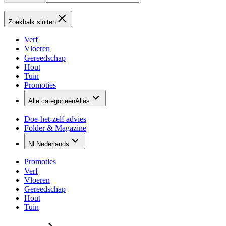
Zoekbalk sluiten
Verf
Vloeren
Gereedschap
Hout
Tuin
Promoties
Alle categorieën
Alles
Doe-het-zelf advies
Folder & Magazine
NL
Nederlands
Promoties
Verf
Vloeren
Gereedschap
Hout
Tuin