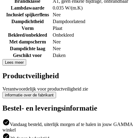
Brandklasse
A1, geen enkele bijdrage, onbrandbaar
Lambdawaarde
0.035 W/(m.K)
Inclusief spijkerflens
Nee
Dampdichtheid
Dampdoorlatend
Vorm
Plaat
Bekleed/onbekleed
Onbekleed
Met dampscherm
Nee
Dampdichte laag
Nee
Geschikt voor
Daken
Lees meer
Productveiligheid
Verantwoordelijk voor productveiligheid zie
informatie over de fabrikant
Bestel- en leveringsinformatie
Vandaag besteld, uiterlijk morgen af te halen in jouw GAMMA
winkel