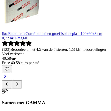
Iko Enertherm Comfort tand en groef isolatieplaat 120x60x8 cm
0,72 m² R=3,60
(
123
)
Beoordeeld met 4.5 van de 5 sterren, 123 klantbeoordelingen
Veel verkocht
40
.
58
/
m²
Prijs: 40.58 euro per m²
Samen met GAMMA