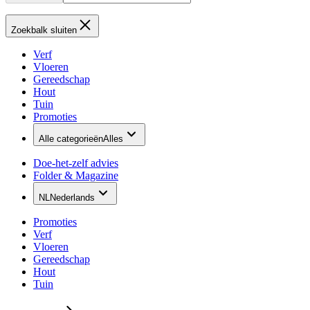
Zoekbalk sluiten
Verf
Vloeren
Gereedschap
Hout
Tuin
Promoties
Alle categorieën
Alles
Doe-het-zelf advies
Folder & Magazine
NL
Nederlands
Promoties
Verf
Vloeren
Gereedschap
Hout
Tuin