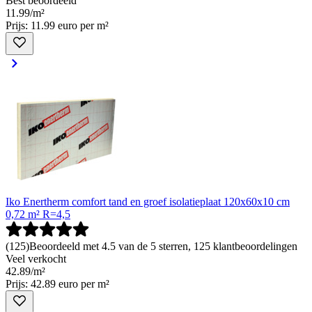
Best beoordeeld
11
.
99
/
m²
Prijs: 11.99 euro per m²
Iko Enertherm comfort tand en groef isolatieplaat 120x60x10 cm
0,72 m² R=4,5
(
125
)
Beoordeeld met 4.5 van de 5 sterren, 125 klantbeoordelingen
Veel verkocht
42
.
89
/
m²
Prijs: 42.89 euro per m²