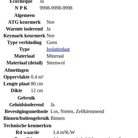
Ecocheque
Ja
N P K
9998-9998-9998
Algemeen
ATG keurmerk
Nee
Warmte isolerend
Ja
Keymark keurmerk
Nee
Type verbinding
Geen
Type
Isolatieplaat
Materiaal
Mineraal
Materiaal (detail)
Steenwol
Afmetingen
Oppervlakte
0.4 m²
Lengte plaat
80 cm
Dikte
12 cm
Gebruik
Geluidsisolerend
Ja
Bevestigingsmethode
Los
,
Nieten
,
Zelfklemmend
Binnen/buitengebruik
Binnen
Technische kenmerken
Rd waarde
3.4 m²K/W