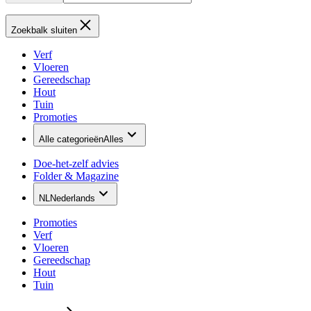
Zoekbalk sluiten
Verf
Vloeren
Gereedschap
Hout
Tuin
Promoties
Alle categorieën
Alles
Doe-het-zelf advies
Folder & Magazine
NL
Nederlands
Promoties
Verf
Vloeren
Gereedschap
Hout
Tuin