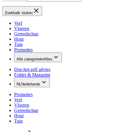
Zoekbalk sluiten
Verf
Vloeren
Gereedschap
Hout
Tuin
Promoties
Alle categorieën
Alles
Doe-het-zelf advies
Folder & Magazine
NL
Nederlands
Promoties
Verf
Vloeren
Gereedschap
Hout
Tuin