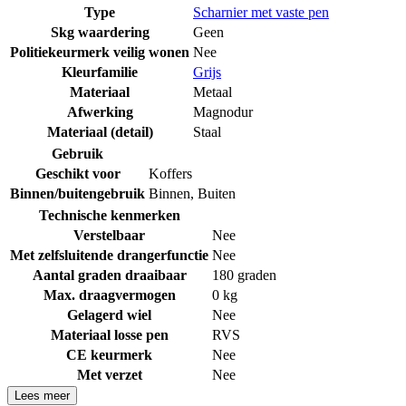
Type
Scharnier met vaste pen
Skg waardering
Geen
Politiekeurmerk veilig wonen
Nee
Kleurfamilie
Grijs
Materiaal
Metaal
Afwerking
Magnodur
Materiaal (detail)
Staal
Gebruik
Geschikt voor
Koffers
Binnen/buitengebruik
Binnen
,
Buiten
Technische kenmerken
Verstelbaar
Nee
Met zelfsluitende drangerfunctie
Nee
Aantal graden draaibaar
180 graden
Max. draagvermogen
0 kg
Gelagerd wiel
Nee
Materiaal losse pen
RVS
CE keurmerk
Nee
Met verzet
Nee
Lees meer