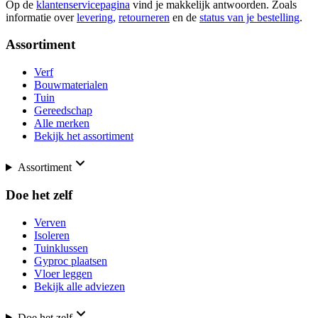
Op de
klantenservicepagina
vind je makkelijk antwoorden. Zoals
informatie over
levering,
retourneren
en de
status van je bestelling
.
Assortiment
Verf
Bouwmaterialen
Tuin
Gereedschap
Alle merken
Bekijk het assortiment
Assortiment
Doe het zelf
Verven
Isoleren
Tuinklussen
Gyproc plaatsen
Vloer leggen
Bekijk alle adviezen
Doe het zelf