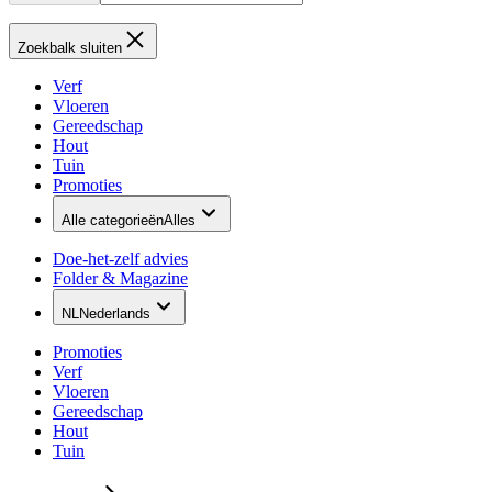
Zoekbalk sluiten
Verf
Vloeren
Gereedschap
Hout
Tuin
Promoties
Alle categorieën
Alles
Doe-het-zelf advies
Folder & Magazine
NL
Nederlands
Promoties
Verf
Vloeren
Gereedschap
Hout
Tuin