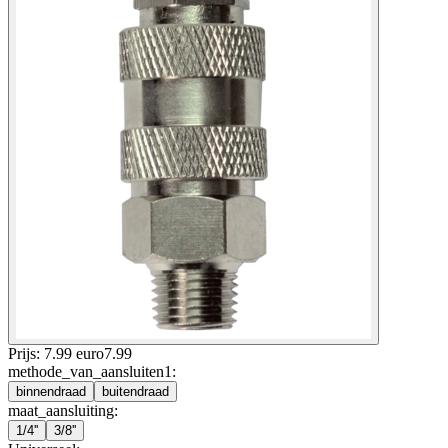
Prijs: 7.99 euro
7
.
99
methode_van_aansluiten1
:
binnendraad
buitendraad
maat_aansluiting
:
1/4''
3/8''