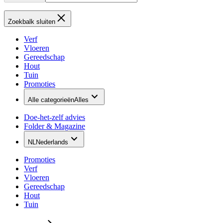
Zoekbalk sluiten
Verf
Vloeren
Gereedschap
Hout
Tuin
Promoties
Alle categorieën
Alles
Doe-het-zelf advies
Folder & Magazine
NL
Nederlands
Promoties
Verf
Vloeren
Gereedschap
Hout
Tuin