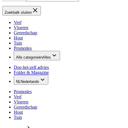
Zoekbalk sluiten
Verf
Vloeren
Gereedschap
Hout
Tuin
Promoties
Alle categorieën
Alles
Doe-het-zelf advies
Folder & Magazine
NL
Nederlands
Promoties
Verf
Vloeren
Gereedschap
Hout
Tuin