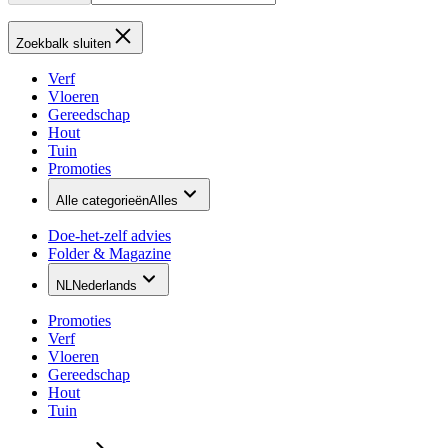
Zoekbalk sluiten
Verf
Vloeren
Gereedschap
Hout
Tuin
Promoties
Alle categorieën
Alles
Doe-het-zelf advies
Folder & Magazine
NL
Nederlands
Promoties
Verf
Vloeren
Gereedschap
Hout
Tuin