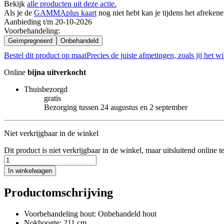
Bekijk
alle producten uit deze actie.
Als je de
GAMMAplus kaart
nog niet hebt kan je tijdens het afreken
Aanbieding t/m 20-10-2026
Voorbehandeling
:
Geïmpregneerd
Onbehandeld
Bestel dit product op maat
Precies de juiste afmetingen, zoals jij het wi
Online
bijna uitverkocht
Thuisbezorgd
gratis
Bezorging tussen 24 augustus en 2 september
Niet verkrijgbaar in de winkel
Dit product is niet verkrijgbaar in de winkel, maar uitsluitend online t
In winkelwagen
Productomschrijving
Voorbehandeling hout: Onbehandeld hout
Nokhoogte: 211 cm