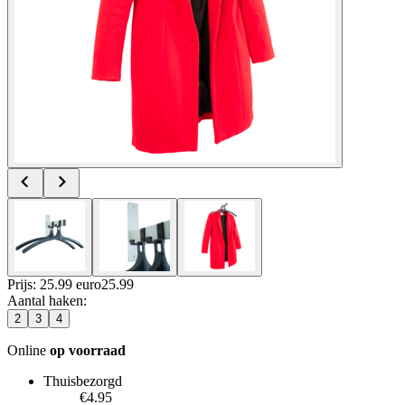
Prijs: 25.99 euro
25
.
99
Aantal haken
:
2
3
4
Online
op voorraad
Thuisbezorgd
€4.95