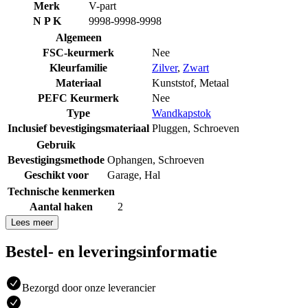
Merk
V-part
N P K
9998-9998-9998
Algemeen
FSC-keurmerk
Nee
Kleurfamilie
Zilver
,
Zwart
Materiaal
Kunststof
,
Metaal
PEFC Keurmerk
Nee
Type
Wandkapstok
Inclusief bevestigingsmateriaal
Pluggen
,
Schroeven
Gebruik
Bevestigingsmethode
Ophangen
,
Schroeven
Geschikt voor
Garage
,
Hal
Technische kenmerken
Aantal haken
2
Lees meer
Bestel- en leveringsinformatie
Bezorgd door onze leverancier