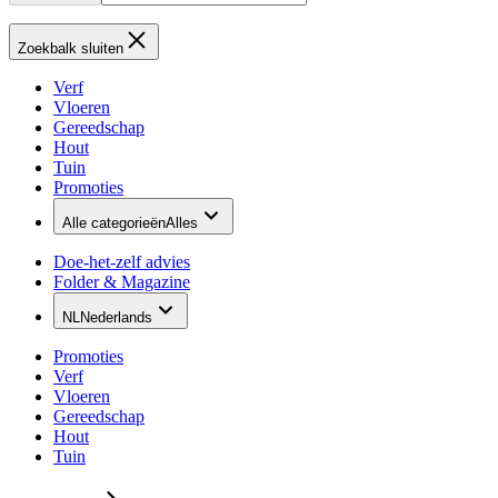
Zoekbalk sluiten
Verf
Vloeren
Gereedschap
Hout
Tuin
Promoties
Alle categorieën
Alles
Doe-het-zelf advies
Folder & Magazine
NL
Nederlands
Promoties
Verf
Vloeren
Gereedschap
Hout
Tuin