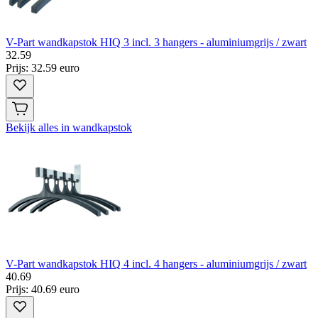
V-Part wandkapstok HIQ 3 incl. 3 hangers - aluminiumgrijs / zwart
32
.
59
Prijs: 32.59 euro
Bekijk alles in wandkapstok
V-Part wandkapstok HIQ 4 incl. 4 hangers - aluminiumgrijs / zwart
40
.
69
Prijs: 40.69 euro