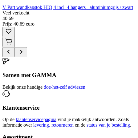
V-Part wandkapstok HIQ 4 incl. 4 hangers - aluminiumgrijs / zwart
Veel verkocht
40
.
69
Prijs: 40.69 euro
Samen met GAMMA
Bekijk onze handige
doe-het-zelf adviezen
Klantenservice
Op de
klantenservicepagina
vind je makkelijk antwoorden. Zoals
informatie over
levering,
retourneren
en de
status van je bestelling
.
Assortiment