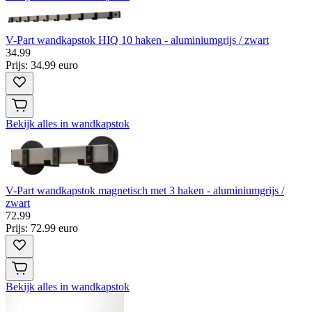
V-Part wandkapstok HIQ 10 haken - aluminiumgrijs / zwart
34
.
99
Prijs: 34.99 euro
Bekijk alles in wandkapstok
V-Part wandkapstok magnetisch met 3 haken - aluminiumgrijs /
zwart
72
.
99
Prijs: 72.99 euro
Bekijk alles in wandkapstok