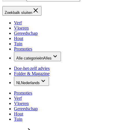
Zoekbalk sluiten
Verf
Vloeren
Gereedschap
Hout
Tuin
Promoties
Alle categorieën
Alles
Doe-het-zelf advies
Folder & Magazine
NL
Nederlands
Promoties
Verf
Vloeren
Gereedschap
Hout
Tuin