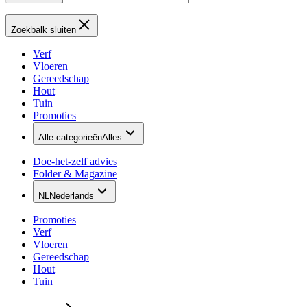
Zoekbalk sluiten
Verf
Vloeren
Gereedschap
Hout
Tuin
Promoties
Alle categorieën
Alles
Doe-het-zelf advies
Folder & Magazine
NL
Nederlands
Promoties
Verf
Vloeren
Gereedschap
Hout
Tuin