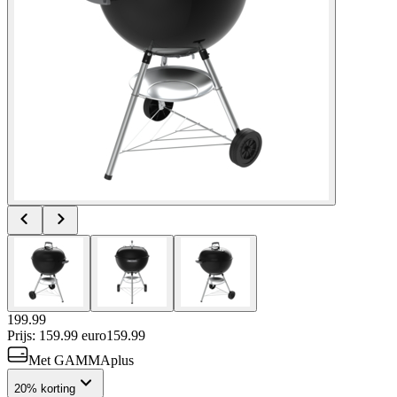
199.99
Prijs: 159.99 euro
159
.
99
Met GAMMAplus
20% korting