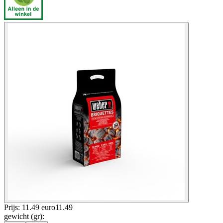
Prijs: 11.49 euro
11
.
49
gewicht (gr)
: