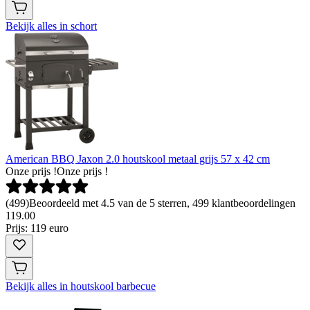
Bekijk alles in schort
American BBQ Jaxon 2.0 houtskool metaal grijs 57 x 42 cm
Onze prijs !
Onze prijs !
(
499
)
Beoordeeld met 4.5 van de 5 sterren, 499 klantbeoordelingen
119
.
00
Prijs: 119 euro
Bekijk alles in houtskool barbecue