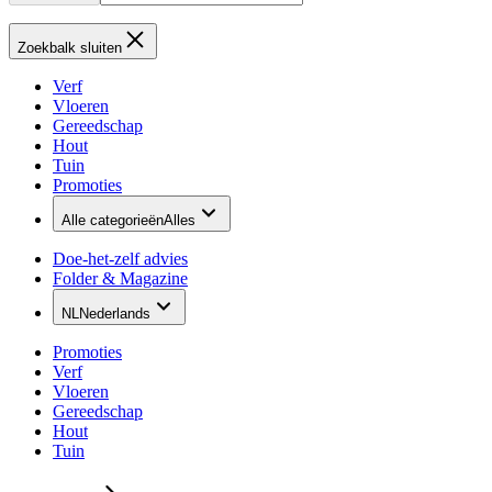
Zoekbalk sluiten
Verf
Vloeren
Gereedschap
Hout
Tuin
Promoties
Alle categorieën
Alles
Doe-het-zelf advies
Folder & Magazine
NL
Nederlands
Promoties
Verf
Vloeren
Gereedschap
Hout
Tuin