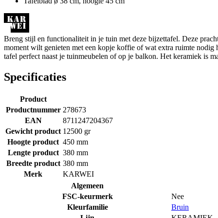
Tafelblad ø 38 cm, hoogte 45 cm
Breng stijl en functionaliteit in je tuin met deze bijzettafel. Deze pr
moment wilt genieten met een kopje koffie of wat extra ruimte nodig h
tafel perfect naast je tuinmeubelen of op je balkon. Het keramiek is m
Specificaties
Product
Productnummer
278673
EAN
8711247204367
Gewicht product
12500 gr
Hoogte product
450 mm
Lengte product
380 mm
Breedte product
380 mm
Merk
KARWEI
Algemeen
FSC-keurmerk
Nee
Kleurfamilie
Bruin
Lijn
KERAMIEK