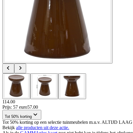
114.00
Prijs: 57 euro
57
.
00
Tot 50% korting
Tot 50% korting op een selectie tuinmeubelen m.u.v. ALTIJD LAAG 
Bekijk
alle producten uit deze actie.
Als je de
GAMMAplus kaart
nog niet hebt kan je tijdens het afreken