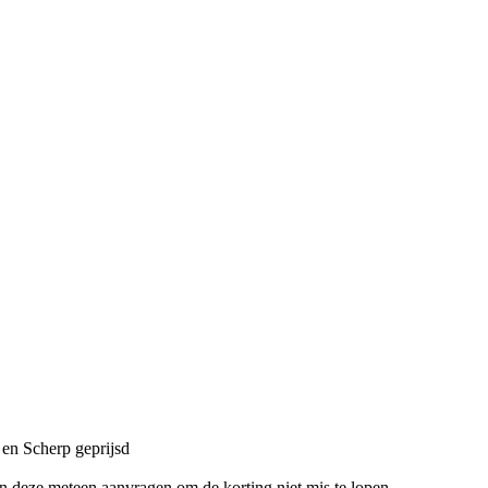
en Scherp geprijsd
en deze meteen aanvragen om de korting niet mis te lopen.