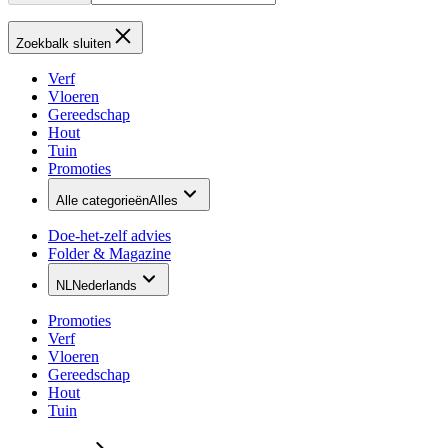
Zoekbalk sluiten
Verf
Vloeren
Gereedschap
Hout
Tuin
Promoties
Alle categorieën
Alles
Doe-het-zelf advies
Folder & Magazine
NL
Nederlands
Promoties
Verf
Vloeren
Gereedschap
Hout
Tuin