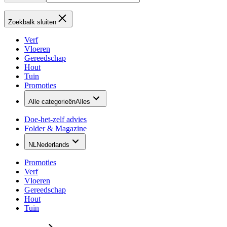
Zoekbalk sluiten
Verf
Vloeren
Gereedschap
Hout
Tuin
Promoties
Alle categorieën
Alles
Doe-het-zelf advies
Folder & Magazine
NL
Nederlands
Promoties
Verf
Vloeren
Gereedschap
Hout
Tuin