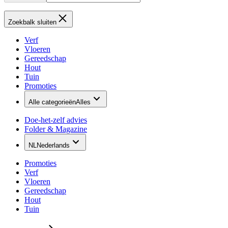
Zoekbalk sluiten
Verf
Vloeren
Gereedschap
Hout
Tuin
Promoties
Alle categorieën
Alles
Doe-het-zelf advies
Folder & Magazine
NL
Nederlands
Promoties
Verf
Vloeren
Gereedschap
Hout
Tuin