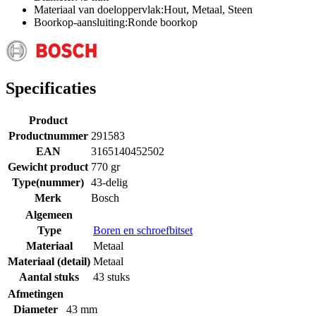
Materiaal van doeloppervlak:Hout, Metaal, Steen
Boorkop-aansluiting:Ronde boorkop
Specificaties
Product
Productnummer
291583
EAN
3165140452502
Gewicht product
770 gr
Type(nummer)
43-delig
Merk
Bosch
Algemeen
Type
Boren en schroefbitset
Materiaal
Metaal
Materiaal (detail)
Metaal
Aantal stuks
43 stuks
Afmetingen
Diameter
43 mm