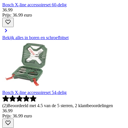
Bosch X-line accessoireset 60-delig
36
.
99
Prijs: 36.99 euro
Bekijk alles in boren en schroefbitset
Bosch X-line accessoireset 54-delig
(
2
)
Beoordeeld met 4.5 van de 5 sterren, 2 klantbeoordelingen
36
.
99
Prijs: 36.99 euro