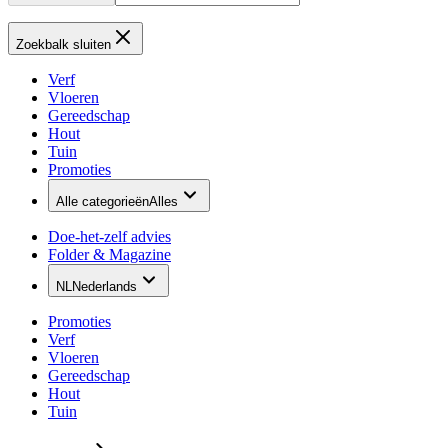
Zoekbalk sluiten
Verf
Vloeren
Gereedschap
Hout
Tuin
Promoties
Alle categorieën
Alles
Doe-het-zelf advies
Folder & Magazine
NL
Nederlands
Promoties
Verf
Vloeren
Gereedschap
Hout
Tuin