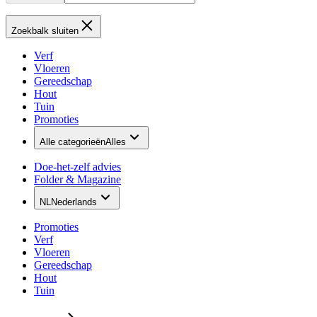
Zoekbalk sluiten
Verf
Vloeren
Gereedschap
Hout
Tuin
Promoties
Alle categorieën
Alles
Doe-het-zelf advies
Folder & Magazine
NL
Nederlands
Promoties
Verf
Vloeren
Gereedschap
Hout
Tuin