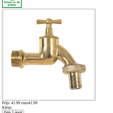
Prijs: 41.99 euro
41
.
99
Kleur
:
Grijs
goud