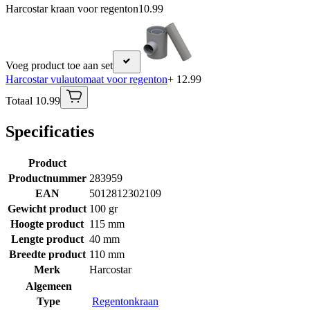
Harcostar kraan voor regenton
10.99
Voeg product toe aan set
Harcostar vulautomaat voor regenton
+ 12.99
Totaal 10.99
Specificaties
Product
Productnummer
283959
EAN
5012812302109
Gewicht product
100 gr
Hoogte product
115 mm
Lengte product
40 mm
Breedte product
110 mm
Merk
Harcostar
Algemeen
Type
Regentonkraan