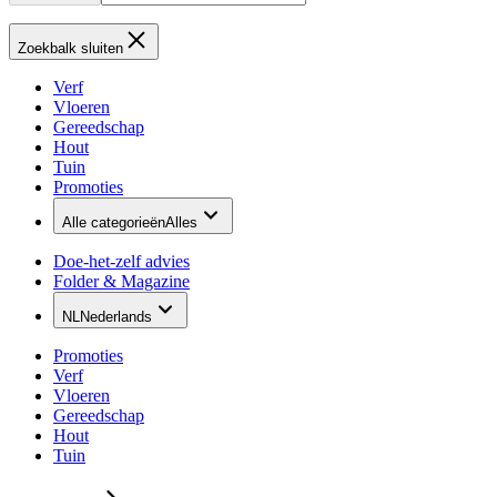
Zoekbalk sluiten
Verf
Vloeren
Gereedschap
Hout
Tuin
Promoties
Alle categorieën
Alles
Doe-het-zelf advies
Folder & Magazine
NL
Nederlands
Promoties
Verf
Vloeren
Gereedschap
Hout
Tuin