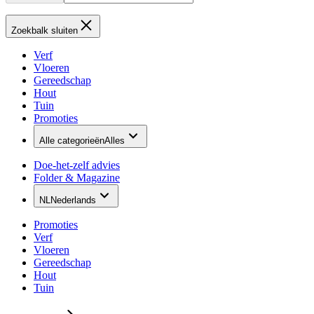
Zoekbalk sluiten
Verf
Vloeren
Gereedschap
Hout
Tuin
Promoties
Alle categorieën
Alles
Doe-het-zelf advies
Folder & Magazine
NL
Nederlands
Promoties
Verf
Vloeren
Gereedschap
Hout
Tuin