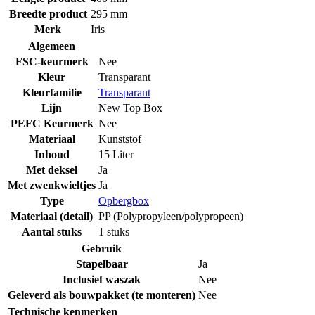
Breedte product
295 mm
Merk
Iris
Algemeen
FSC-keurmerk
Nee
Kleur
Transparant
Kleurfamilie
Transparant
Lijn
New Top Box
PEFC Keurmerk
Nee
Materiaal
Kunststof
Inhoud
15 Liter
Met deksel
Ja
Met zwenkwieltjes
Ja
Type
Opbergbox
Materiaal (detail)
PP (Polypropyleen/polypropeen)
Aantal stuks
1 stuks
Gebruik
Stapelbaar
Ja
Inclusief waszak
Nee
Geleverd als bouwpakket (te monteren)
Nee
Technische kenmerken