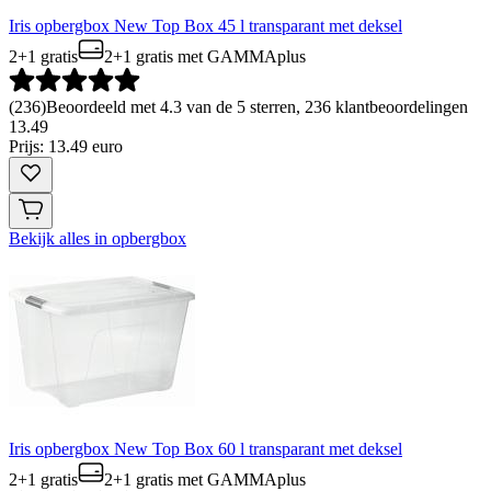
Iris opbergbox New Top Box 45 l transparant met deksel
2+1 gratis
2+1 gratis
met GAMMAplus
(
236
)
Beoordeeld met 4.3 van de 5 sterren, 236 klantbeoordelingen
13
.
49
Prijs: 13.49 euro
Bekijk alles in opbergbox
Iris opbergbox New Top Box 60 l transparant met deksel
2+1 gratis
2+1 gratis
met GAMMAplus