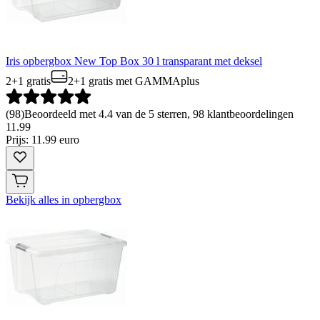
Iris opbergbox New Top Box 30 l transparant met deksel
2+1 gratis
2+1 gratis
met GAMMAplus
(
98
)
Beoordeeld met 4.4 van de 5 sterren, 98 klantbeoordelingen
11
.
99
Prijs: 11.99 euro
Bekijk alles in opbergbox