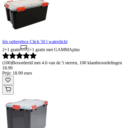
Iris opbergbox Click 50 l waterdicht
2+1 gratis
2+1 gratis
met GAMMAplus
(
100
)
Beoordeeld met 4.6 van de 5 sterren, 100 klantbeoordelingen
18
.
99
Prijs: 18.99 euro