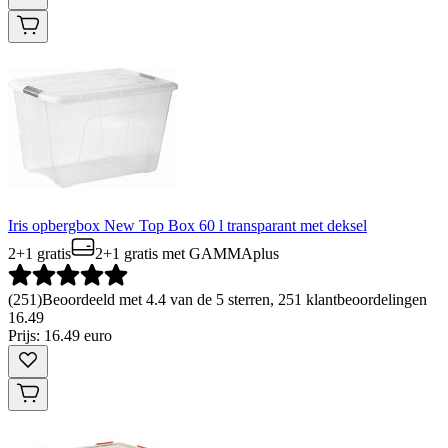
Iris opbergbox New Top Box 60 l transparant met deksel
2+1 gratis
2+1 gratis
met GAMMAplus
(
251
)
Beoordeeld met 4.4 van de 5 sterren, 251 klantbeoordelingen
16
.
49
Prijs: 16.49 euro