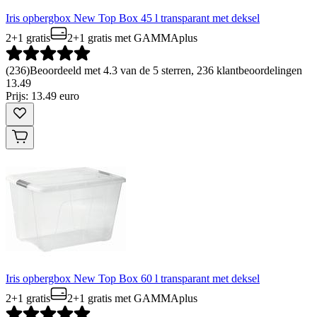
Iris opbergbox New Top Box 45 l transparant met deksel
2+1 gratis
2+1 gratis
met GAMMAplus
(
236
)
Beoordeeld met 4.3 van de 5 sterren, 236 klantbeoordelingen
13
.
49
Prijs: 13.49 euro
Iris opbergbox New Top Box 60 l transparant met deksel
2+1 gratis
2+1 gratis
met GAMMAplus