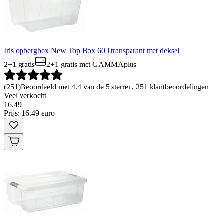
Iris opbergbox New Top Box 60 l transparant met deksel
2+1 gratis
2+1 gratis
met GAMMAplus
(
251
)
Beoordeeld met 4.4 van de 5 sterren, 251 klantbeoordelingen
Veel verkocht
16
.
49
Prijs: 16.49 euro