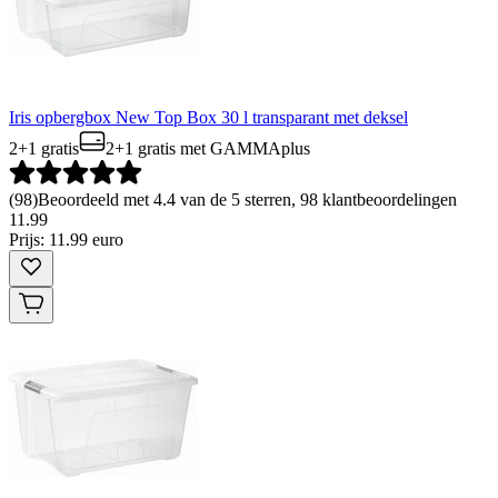
Iris opbergbox New Top Box 30 l transparant met deksel
2+1 gratis
2+1 gratis
met GAMMAplus
(
98
)
Beoordeeld met 4.4 van de 5 sterren, 98 klantbeoordelingen
11
.
99
Prijs: 11.99 euro