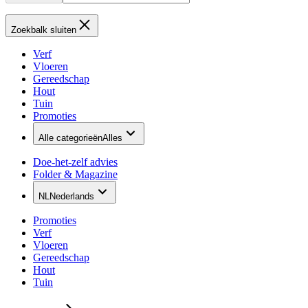
Zoekbalk sluiten
Verf
Vloeren
Gereedschap
Hout
Tuin
Promoties
Alle categorieën
Alles
Doe-het-zelf advies
Folder & Magazine
NL
Nederlands
Promoties
Verf
Vloeren
Gereedschap
Hout
Tuin