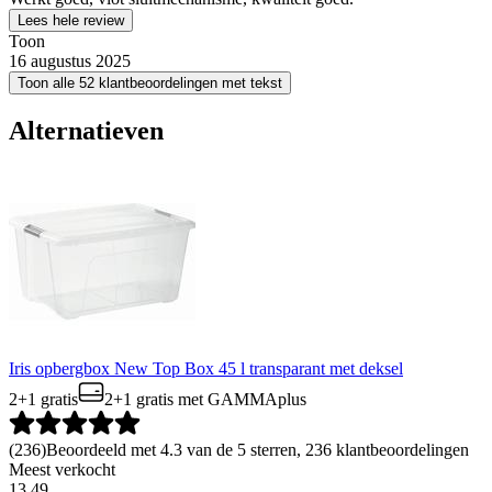
Lees hele review
Toon
16 augustus 2025
Toon alle 52 klantbeoordelingen met tekst
Alternatieven
Iris opbergbox New Top Box 45 l transparant met deksel
2+1 gratis
2+1 gratis
met GAMMAplus
(
236
)
Beoordeeld met 4.3 van de 5 sterren, 236 klantbeoordelingen
Meest verkocht
13
.
49