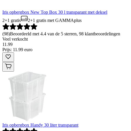
Iris opbergbox New Top Box 30 l transparant met deksel
2+1 gratis
2+1 gratis
met GAMMAplus
(
98
)
Beoordeeld met 4.4 van de 5 sterren, 98 klantbeoordelingen
Veel verkocht
11
.
99
Prijs: 11.99 euro
Iris opbergbox Handy 30 liter transparant