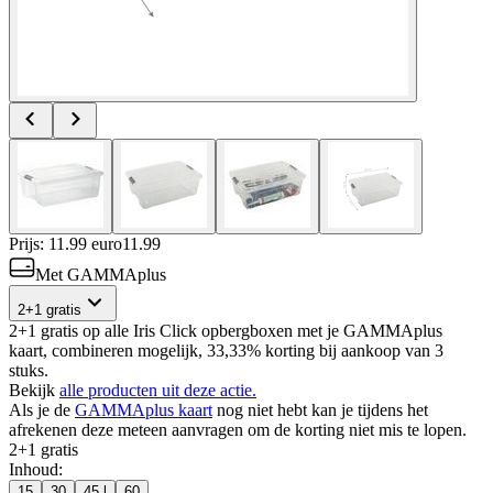
Prijs: 11.99 euro
11
.
99
Met GAMMAplus
2+1 gratis
2+1 gratis op alle Iris Click opbergboxen met je GAMMAplus
kaart, combineren mogelijk, 33,33% korting bij aankoop van 3
stuks.
Bekijk
alle producten uit deze actie.
Als je de
GAMMAplus kaart
nog niet hebt kan je tijdens het
afrekenen deze meteen aanvragen om de korting niet mis te lopen.
2+1 gratis
Inhoud
:
15
30
45 l
60