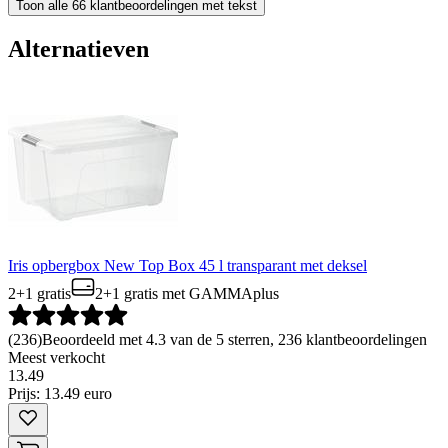
Toon alle 66 klantbeoordelingen met tekst
Alternatieven
Iris opbergbox New Top Box 45 l transparant met deksel
2+1 gratis
2+1 gratis
met GAMMAplus
(
236
)
Beoordeeld met 4.3 van de 5 sterren, 236 klantbeoordelingen
Meest verkocht
13
.
49
Prijs: 13.49 euro