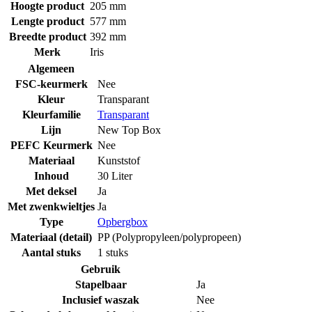
Hoogte product
205 mm
Lengte product
577 mm
Breedte product
392 mm
Merk
Iris
Algemeen
FSC-keurmerk
Nee
Kleur
Transparant
Kleurfamilie
Transparant
Lijn
New Top Box
PEFC Keurmerk
Nee
Materiaal
Kunststof
Inhoud
30 Liter
Met deksel
Ja
Met zwenkwieltjes
Ja
Type
Opbergbox
Materiaal (detail)
PP (Polypropyleen/polypropeen)
Aantal stuks
1 stuks
Gebruik
Stapelbaar
Ja
Inclusief waszak
Nee