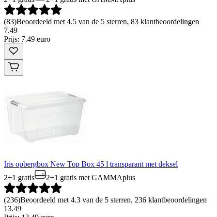
(
83
)
Beoordeeld met 4.5 van de 5 sterren, 83 klantbeoordelingen
7
.
49
Prijs: 7.49 euro
Iris opbergbox New Top Box 45 l transparant met deksel
2+1 gratis
2+1 gratis
met GAMMAplus
(
236
)
Beoordeeld met 4.3 van de 5 sterren, 236 klantbeoordelingen
13
.
49