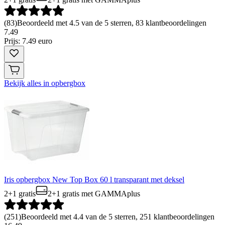
(
83
)
Beoordeeld met 4.5 van de 5 sterren, 83 klantbeoordelingen
7
.
49
Prijs: 7.49 euro
Bekijk alles in opbergbox
Iris opbergbox New Top Box 60 l transparant met deksel
2+1 gratis
2+1 gratis
met GAMMAplus
(
251
)
Beoordeeld met 4.4 van de 5 sterren, 251 klantbeoordelingen