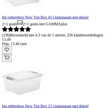
Iris opbergbox New Top Box 45 l transparant met deksel
2+1 gratis
2+1 gratis
met GAMMAplus
(
236
)
Beoordeeld met 4.3 van de 5 sterren, 236 klantbeoordelingen
13
.
49
Prijs: 13.49 euro
Iris opbergbox New Top Box 15 l transparant met deksel