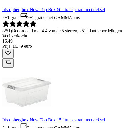
Iris opbergbox New Top Box 60 l transparant met deksel
2+1 gratis
2+1 gratis
met GAMMAplus
(
251
)
Beoordeeld met 4.4 van de 5 sterren, 251 klantbeoordelingen
Veel verkocht
16
.
49
Prijs: 16.49 euro
Iris opbergbox New Top Box 15 l transparant met deksel
2+1 gratis
2+1 gratis
met GAMMAplus