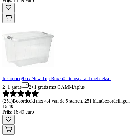
Prijs: 13.49 euro
Iris opbergbox New Top Box 60 l transparant met deksel
2+1 gratis
2+1 gratis
met GAMMAplus
(
251
)
Beoordeeld met 4.4 van de 5 sterren, 251 klantbeoordelingen
16
.
49
Prijs: 16.49 euro