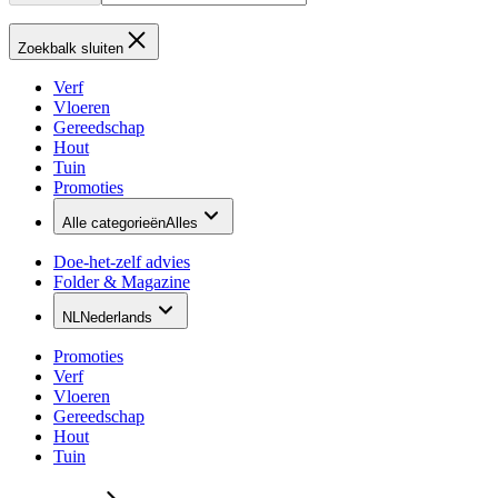
Zoekbalk sluiten
Verf
Vloeren
Gereedschap
Hout
Tuin
Promoties
Alle categorieën
Alles
Doe-het-zelf advies
Folder & Magazine
NL
Nederlands
Promoties
Verf
Vloeren
Gereedschap
Hout
Tuin