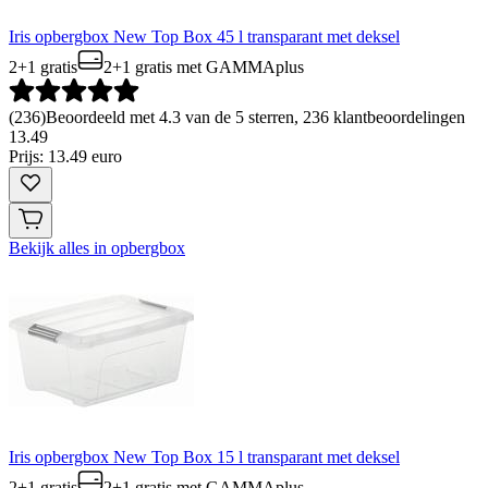
Iris opbergbox New Top Box 45 l transparant met deksel
2+1 gratis
2+1 gratis
met GAMMAplus
(
236
)
Beoordeeld met 4.3 van de 5 sterren, 236 klantbeoordelingen
13
.
49
Prijs: 13.49 euro
Bekijk alles in opbergbox
Iris opbergbox New Top Box 15 l transparant met deksel
2+1 gratis
2+1 gratis
met GAMMAplus