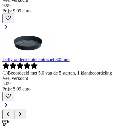
Veel verkocht
9
.
99
Prijs: 9.99 euro
Lofly onderschotel antraciet 305mm
(
1
)
Beoordeeld met 5.0 van de 5 sterren, 1 klantbeoordeling
Veel verkocht
5
.
09
Prijs: 5.09 euro