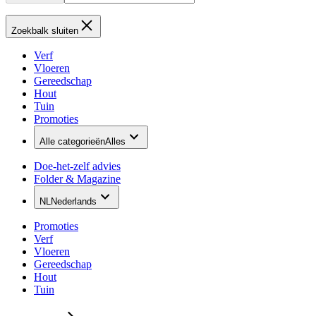
Zoekbalk sluiten
Verf
Vloeren
Gereedschap
Hout
Tuin
Promoties
Alle categorieën
Alles
Doe-het-zelf advies
Folder & Magazine
NL
Nederlands
Promoties
Verf
Vloeren
Gereedschap
Hout
Tuin