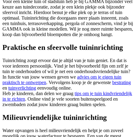
Voor een kleine tuin of stadstuin heb je bij GAMMA bijzonder veel
keuze aan tuindecoratie, zodat je een klein plekje ook bijzonder
sfeervol inricht. Hierdoor benut je elke plek op je terras of tuin
optimaal. Tuininrichting die doorgaans meer plaats inneemt, zoals
een tuinhuis, terrasoverkapping, pergola of zonnescherm, vind je bij
GAMMA ook in kleine modellen. Wil je nog meer ruimte besparen,
koop dan bijvoorbeeld bloempotten die je omhoog hangt.
Praktische en sfeervolle tuininrichting
Tuinrichting zorgt ervoor dat je altijd van je tuin geniet. En dat is
voor iedereen persoonlijk. Vind je het bijvoorbeeld fijn om zelf je
tuin te onderhouden of wil je net een onderhoudsvriendelijke tuin?
In functie van jouw wensen geven we
advies om je eigen tuin
praktisch te ontwerpen
. Vervolgens koop je de gewenste
bestrating
en
tuinverlichting
eenvoudig online.
Heb je kinderen, dan delen we graag
tips om je tuin kindvriendelijk
in te richten
. Online vind je vele soorten buitenspeelgoed en
zwembaden zodat jouw kinderen graag buiten spelen.
Milieuvriendelijke tuininrichting
Water opvangen is heel milieuvriendelijk en helpt je om zoveel
mogelijk op jouw waterfactuur te besparen. Een van de meest