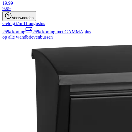
19.99
9
.
99
Voorwaarden
Geldig t/m 11 augustus
25% korting
25% korting
met GAMMAplus
op alle wandbrievenbussen