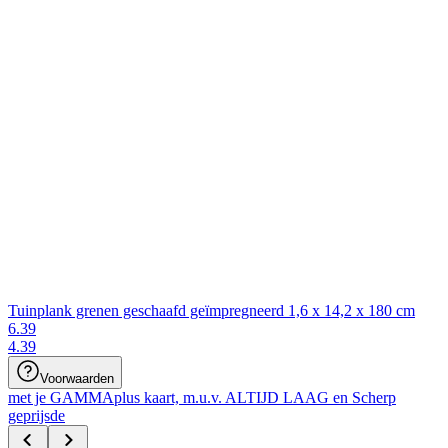
Tuinplank grenen geschaafd geïmpregneerd 1,6 x 14,2 x 180 cm
6.39
4
.
39
Voorwaarden
met je GAMMAplus kaart, m.u.v. ALTIJD LAAG en Scherp
geprijsde