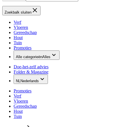
Zoekbalk sluiten
Verf
Vloeren
Gereedschap
Hout
Tuin
Promoties
Alle categorieën
Alles
Doe-het-zelf advies
Folder & Magazine
NL
Nederlands
Promoties
Verf
Vloeren
Gereedschap
Hout
Tuin