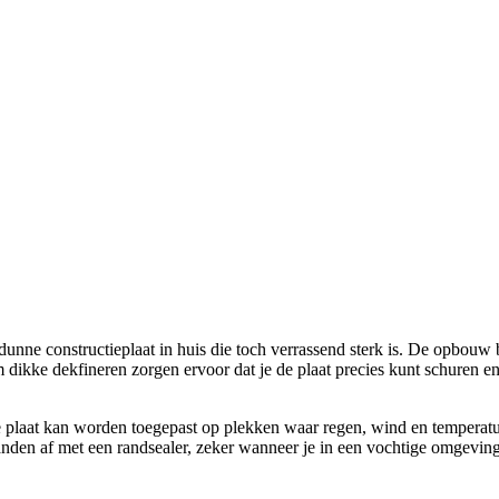
unne constructieplaat in huis die toch verrassend sterk is. De opbouw 
mm dikke dekfineren zorgen ervoor dat je de plaat precies kunt schure
de plaat kan worden toegepast op plekken waar regen, wind en tempera
 randen af met een randsealer, zeker wanneer je in een vochtige omgev