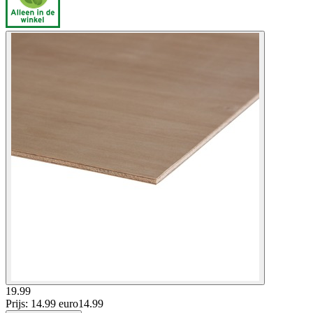
19.99
Prijs: 14.99 euro
14
.
99