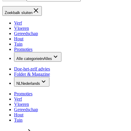
Zoekbalk sluiten
Verf
Vloeren
Gereedschap
Hout
Tuin
Promoties
Alle categorieën
Alles
Doe-het-zelf advies
Folder & Magazine
NL
Nederlands
Promoties
Verf
Vloeren
Gereedschap
Hout
Tuin