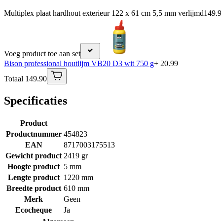
Multiplex plaat hardhout exterieur 122 x 61 cm 5,5 mm verlijmd
149.
Voeg product toe aan set
Bison professional houtlijm VB20 D3 wit 750 g
+ 20.99
Totaal 149.90
Specificaties
Product
Productnummer
454823
EAN
8717003175513
Gewicht product
2419 gr
Hoogte product
5 mm
Lengte product
1220 mm
Breedte product
610 mm
Merk
Geen
Ecocheque
Ja