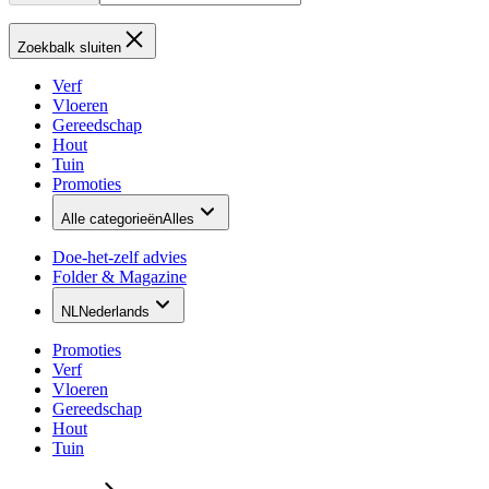
Zoekbalk sluiten
Verf
Vloeren
Gereedschap
Hout
Tuin
Promoties
Alle categorieën
Alles
Doe-het-zelf advies
Folder & Magazine
NL
Nederlands
Promoties
Verf
Vloeren
Gereedschap
Hout
Tuin