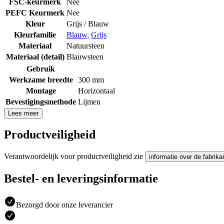
FSC-keurmerk
Nee
PEFC Keurmerk
Nee
Kleur
Grijs / Blauw
Kleurfamilie
Blauw
,
Grijs
Materiaal
Natuursteen
Materiaal (detail)
Blauwsteen
Gebruik
Werkzame breedte
300 mm
Montage
Horizontaal
Bevestigingsmethode
Lijmen
Lees meer
Productveiligheid
Verantwoordelijk voor productveiligheid zie
informatie over de fabrika
Bestel- en leveringsinformatie
Bezorgd door onze leverancier