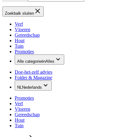
Zoekbalk sluiten
Verf
Vloeren
Gereedschap
Hout
Tuin
Promoties
Alle categorieën
Alles
Doe-het-zelf advies
Folder & Magazine
NL
Nederlands
Promoties
Verf
Vloeren
Gereedschap
Hout
Tuin