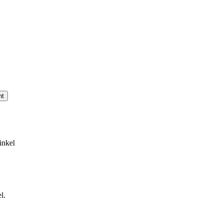
nt
inkel
l.