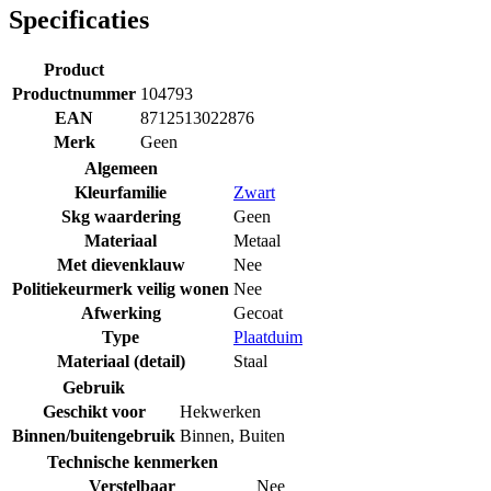
Specificaties
Product
Productnummer
104793
EAN
8712513022876
Merk
Geen
Algemeen
Kleurfamilie
Zwart
Skg waardering
Geen
Materiaal
Metaal
Met dievenklauw
Nee
Politiekeurmerk veilig wonen
Nee
Afwerking
Gecoat
Type
Plaatduim
Materiaal (detail)
Staal
Gebruik
Geschikt voor
Hekwerken
Binnen/buitengebruik
Binnen
,
Buiten
Technische kenmerken
Verstelbaar
Nee