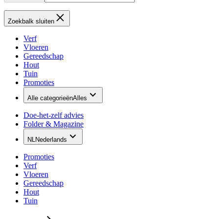
Zoekbalk sluiten
Verf
Vloeren
Gereedschap
Hout
Tuin
Promoties
Alle categorieën
Alles
Doe-het-zelf advies
Folder & Magazine
NL
Nederlands
Promoties
Verf
Vloeren
Gereedschap
Hout
Tuin