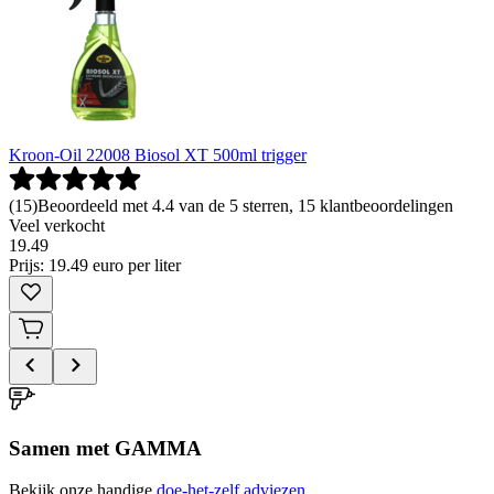
Kroon-Oil 22008 Biosol XT 500ml trigger
(
15
)
Beoordeeld met 4.4 van de 5 sterren, 15 klantbeoordelingen
Veel verkocht
19
.
49
Prijs: 19.49 euro per liter
Samen met GAMMA
Bekijk onze handige
doe-het-zelf adviezen