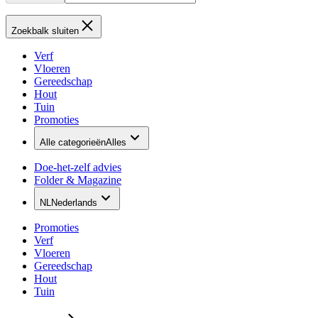
Zoekbalk sluiten
Verf
Vloeren
Gereedschap
Hout
Tuin
Promoties
Alle categorieën
Alles
Doe-het-zelf advies
Folder & Magazine
NL
Nederlands
Promoties
Verf
Vloeren
Gereedschap
Hout
Tuin