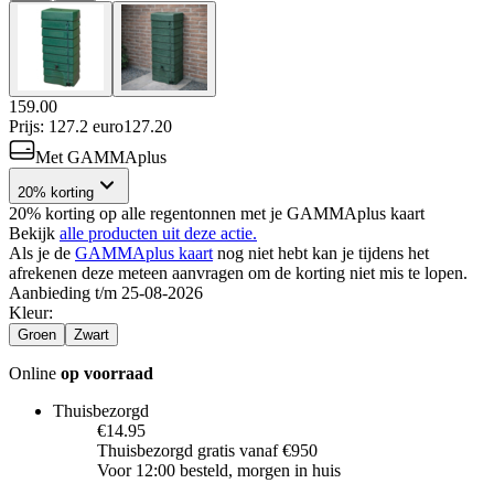
159.00
Prijs: 127.2 euro
127
.
20
Met GAMMAplus
20% korting
20% korting op alle regentonnen met je GAMMAplus kaart
Bekijk
alle producten uit deze actie.
Als je de
GAMMAplus kaart
nog niet hebt kan je tijdens het
afrekenen deze meteen aanvragen om de korting niet mis te lopen.
Aanbieding t/m 25-08-2026
Kleur
:
Groen
Zwart
Online
op voorraad
Thuisbezorgd
€14.95
Thuisbezorgd gratis vanaf €950
Voor 12:00 besteld, morgen in huis