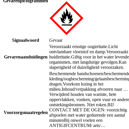
Gevarenpictogrammen
Signaalwoord
Gevaar
Veroorzaakt ernstige oogirritatie.
Licht
ontvlambare vloeistof en damp.
Veroorzaakt
Gevarenaanduidingen
huidirritatie.
Giftig voor in het water levende
organismen, met langdurige gevolgen.
Kan
slaperigheid of duizeligheid veroorzaken.
Beschermende handschoenen/beschermend
kleding/oogbescherming/gelaatsbeschermin
dragen.
Voorkom lozing in het
milieu.
Inhoud/verpakking afvoeren naar …
Verwijderd houden van warmte, hete
oppervlakken, vonken, open vuur en ander
ontstekingsbronnen. Niet roken.
BIJ
CONTACT MET DE OGEN: voorzichtig
Voorzorgsmaatregelen
afspoelen met water gedurende een aantal
minuten
Bij onwel voelen een
ANTIGIFCENTRUM/ arts/…