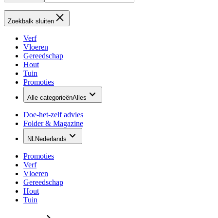
Zoekbalk sluiten
Verf
Vloeren
Gereedschap
Hout
Tuin
Promoties
Alle categorieën
Alles
Doe-het-zelf advies
Folder & Magazine
NL
Nederlands
Promoties
Verf
Vloeren
Gereedschap
Hout
Tuin