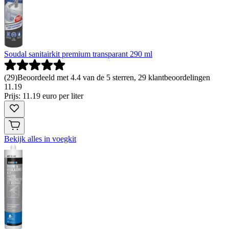
Soudal sanitairkit premium transparant 290 ml
(
29
)
Beoordeeld met 4.4 van de 5 sterren, 29 klantbeoordelingen
11
.
19
Prijs: 11.19 euro per liter
Bekijk alles in voegkit