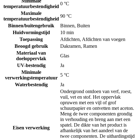
Minimale
0 °C
temperatuurbestendigheid
Maximale
90 °C
temperatuurbestendigheid
Binnen/buitengebruik
Binnen
,
Buiten
Huidvormingstijd
10 min
Toepassing
Afdichten
,
Afdichten van voegen
Beoogd gebruik
Dakramen
,
Ramen
Materiaal van
Glas
doeloppervlak
UV-bestendig
Ja
Minimale
5 °C
verwerkingstemperatuur
Waterbestendig
Ja
Ondergrond ontdoen van verf, roest,
vuil, vet en stof. Het oppervlak
opruwen met een vijl of grof
schuurpapier en ontvetten met aceton.
Meng de twee componenten grondig
in verhouding en breng aan met een
spatel. De dikte van het product is
Eisen verwerking
afhankelijk van het aandeel van de
twee componenten. De uithardingstijd