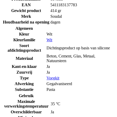
EAN
5411183137783
Gewicht product
414 gr
Merk
Soudal
Houdbaarheid na opening
dagen
Algemeen
Kleur
Wit
Kleurfamilie
Wit
Soort
Dichtingsproduct op basis van silicone
afdichtingsproduct
Beton
,
Cement
,
Glas
,
Metaal
,
Materiaal
Natuursteen
Kant-en-klaar
Ja
Zuurvrij
Ja
Type
Voegkit
Afwerking
Gegalvaniseerd
Substantie
Pasta
Gebruik
Maximale
35 °C
verwerkingstemperatuur
Overschilderbaar
Ja