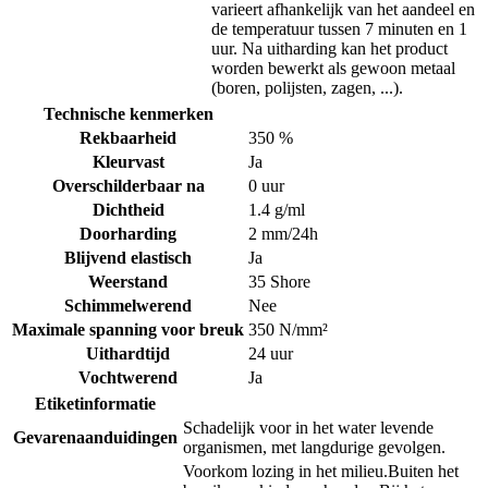
varieert afhankelijk van het aandeel en
de temperatuur tussen 7 minuten en 1
uur. Na uitharding kan het product
worden bewerkt als gewoon metaal
(boren, polijsten, zagen, ...).
Technische kenmerken
Rekbaarheid
350 %
Kleurvast
Ja
Overschilderbaar na
0 uur
Dichtheid
1.4 g/ml
Doorharding
2 mm/24h
Blijvend elastisch
Ja
Weerstand
35 Shore
Schimmelwerend
Nee
Maximale spanning voor breuk
350 N/mm²
Uithardtijd
24 uur
Vochtwerend
Ja
Etiketinformatie
Schadelijk voor in het water levende
Gevarenaanduidingen
organismen, met langdurige gevolgen.
Voorkom lozing in het milieu.
Buiten het