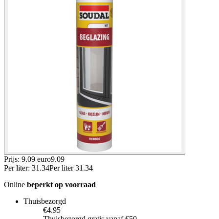
Prijs: 9.09 euro
9
.
09
Per
liter
:
31.34
Per
liter
31.34
Online
beperkt op voorraad
Thuisbezorgd
€4.95
Thuisbezorgd gratis vanaf €50