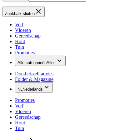
Zoekbalk sluiten
Verf
Vloeren
Gereedschap
Hout
Tuin
Promoties
Alle categorieën
Alles
Doe-het-zelf advies
Folder & Magazine
NL
Nederlands
Promoties
Verf
Vloeren
Gereedschap
Hout
Tuin