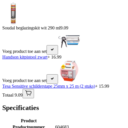
Soudal beglazingskit wit 290 ml
9.09
Voeg product toe aan set
Handson kitpistool zwart
+ 16.99
Voeg product toe aan set
Tesa Sensitive schilderstape 25mm x 25 m (2 stuks)
+ 15.99
Totaal 9.09
Specificaties
Product
Productnummer
604683