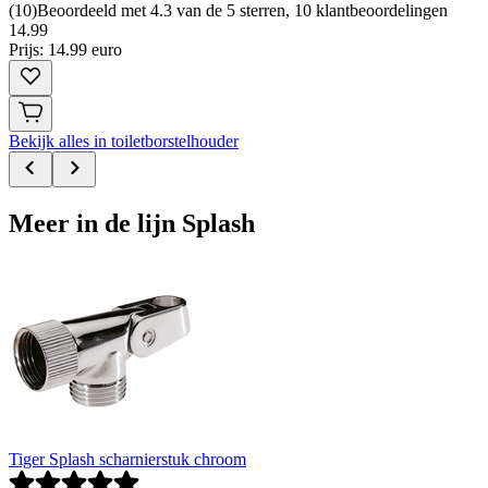
(
10
)
Beoordeeld met 4.3 van de 5 sterren, 10 klantbeoordelingen
14
.
99
Prijs: 14.99 euro
Bekijk alles in toiletborstelhouder
Meer in de lijn Splash
Tiger Splash scharnierstuk chroom