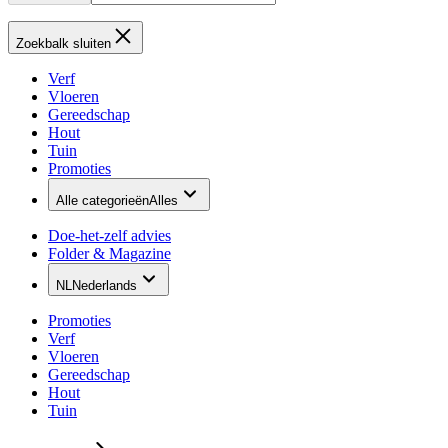
Zoekbalk sluiten
Verf
Vloeren
Gereedschap
Hout
Tuin
Promoties
Alle categorieën
Alles
Doe-het-zelf advies
Folder & Magazine
NL
Nederlands
Promoties
Verf
Vloeren
Gereedschap
Hout
Tuin