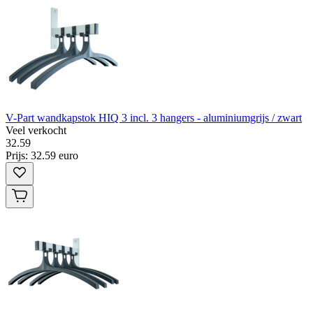
V-Part wandkapstok HIQ 3 incl. 3 hangers - aluminiumgrijs / zwart
Veel verkocht
32
.
59
Prijs: 32.59 euro