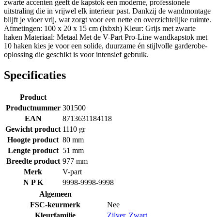
zwarte accenten geeft de kapstok een moderne, professionele
uitstraling die in vrijwel elk interieur past. Dankzij de wandmontage
blijft je vloer vrij, wat zorgt voor een nette en overzichtelijke ruimte.
Afmetingen: 100 x 20 x 15 cm (lxbxh) Kleur: Grijs met zwarte
haken Materiaal: Metaal Met de V-Part Pro-Line wandkapstok met
10 haken kies je voor een solide, duurzame én stijlvolle garderobe-
oplossing die geschikt is voor intensief gebruik.
Specificaties
Product
Productnummer
301500
EAN
8713631184118
Gewicht product
1110 gr
Hoogte product
80 mm
Lengte product
51 mm
Breedte product
977 mm
Merk
V-part
N P K
9998-9998-9998
Algemeen
FSC-keurmerk
Nee
Kleurfamilie
Zilver
,
Zwart