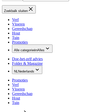
Zoekbalk sluiten
Verf
Vloeren
Gereedschap
Hout
Tuin
Promoties
Alle categorieën
Alles
Doe-het-zelf advies
Folder & Magazine
NL
Nederlands
Promoties
Verf
Vloeren
Gereedschap
Hout
Tuin