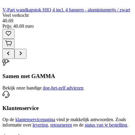
V-Part wandkapstok HIQ 4 incl. 4 hangers - aluminiumgrijs / zwart
Veel verkocht
40
.
69
Prijs: 40.69 euro
Samen met GAMMA
Bekijk onze handige
doe-het-zelf adviezen
Klantenservice
Op de
klantenservicepagina
vind je makkelijk antwoorden. Zoals
informatie over
levering,
retourneren
en de
status van je bestelling
.