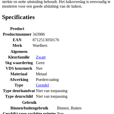
sterkte en nette uitstraling behoudt. Het luikoverslag is eenvoudig te
monteren voor een goede afsluiting van de luiken.
Specificaties
Product
Productnummer
343986
EAN
8712513050176
Merk
Waelbers
Algemeen
Kleurfamilie
Zwart
Skg waardering
Geen
VDS keurmerk
Nee
Materiaal
Metaal
Afwerking
Poedercoating
Type
Grendel
Type deurhandvat
Niet van toepassing
Type deurschild
Niet van toepassing
Gebruik
Binnen/buitengebruik
Binnen
,
Buiten
Geschikt voor vochtige ruimtes
Nee