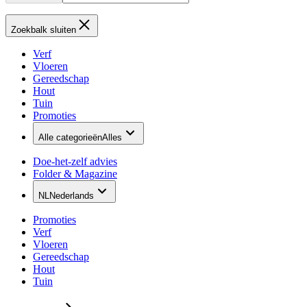
Zoekbalk sluiten
Verf
Vloeren
Gereedschap
Hout
Tuin
Promoties
Alle categorieën
Alles
Doe-het-zelf advies
Folder & Magazine
NL
Nederlands
Promoties
Verf
Vloeren
Gereedschap
Hout
Tuin