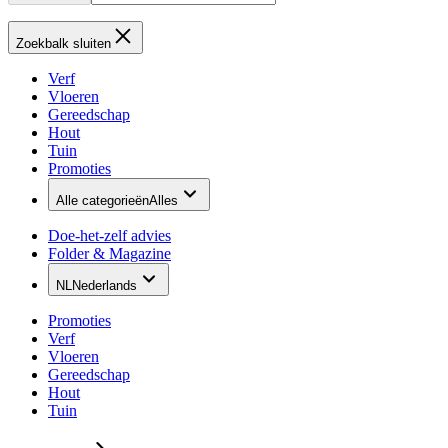
Zoekbalk sluiten
Verf
Vloeren
Gereedschap
Hout
Tuin
Promoties
Alle categorieën
Alles
Doe-het-zelf advies
Folder & Magazine
NL
Nederlands
Promoties
Verf
Vloeren
Gereedschap
Hout
Tuin