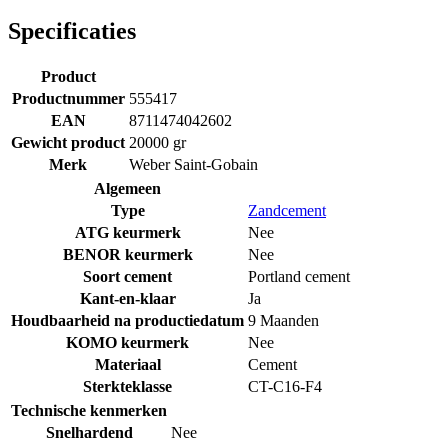
Specificaties
Product
Productnummer
555417
EAN
8711474042602
Gewicht product
20000 gr
Merk
Weber Saint-Gobain
Algemeen
Type
Zandcement
ATG keurmerk
Nee
BENOR keurmerk
Nee
Soort cement
Portland cement
Kant-en-klaar
Ja
Houdbaarheid na productiedatum
9 Maanden
KOMO keurmerk
Nee
Materiaal
Cement
Sterkteklasse
CT-C16-F4
Technische kenmerken
Snelhardend
Nee