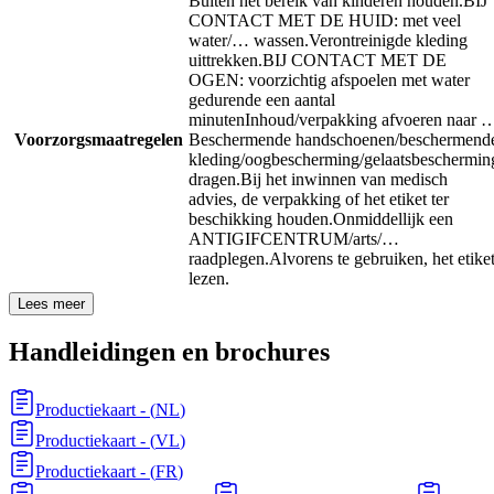
Buiten het bereik van kinderen houden.
BIJ
CONTACT MET DE HUID: met veel
water/… wassen.
Verontreinigde kleding
uittrekken.
BIJ CONTACT MET DE
OGEN: voorzichtig afspoelen met water
gedurende een aantal
minuten
Inhoud/verpakking afvoeren naar 
Voorzorgsmaatregelen
Beschermende handschoenen/beschermend
kleding/oogbescherming/gelaatsbeschermin
dragen.
Bij het inwinnen van medisch
advies, de verpakking of het etiket ter
beschikking houden.
Onmiddellijk een
ANTIGIFCENTRUM/arts/…
raadplegen.
Alvorens te gebruiken, het etike
lezen.
Lees meer
Handleidingen en brochures
Productiekaart
- (
NL
)
Productiekaart
- (
VL
)
Productiekaart
- (
FR
)