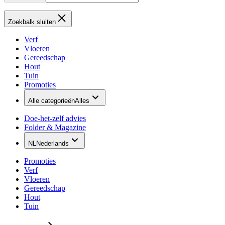
Zoekbalk sluiten
Verf
Vloeren
Gereedschap
Hout
Tuin
Promoties
Alle categorieën
Alles
Doe-het-zelf advies
Folder & Magazine
NL
Nederlands
Promoties
Verf
Vloeren
Gereedschap
Hout
Tuin