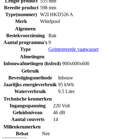
Lengte product
555 mm
Breedte product
598 mm
Type(nummer)
W2I HKD526 A
Merk
Whirlpool
Algemeen
Bestekvoorziening
Bak
Aantal programma's
9
Type
Geïntegreerde vaatwasser
Afmetingen
Inbouwafmetingen (hxbxd)
900x600x600
Gebruik
Bevestigingsmethode
Inbouw
Jaarlijks energieverbruik
95 kWh
Waterverbruik
9.5 Liter
Technische kenmerken
Ingangsspanning
220 Volt
Geluidsniveau
46 dB
Aantal couverts
14
Milieukenmerken
Bebat
Nee