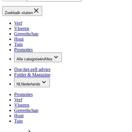
Zoekbalk sluiten
Verf
Vloeren
Gereedschap
Hout
Tuin
Promoties
Alle categorieën
Alles
Doe-het-zelf advies
Folder & Magazine
NL
Nederlands
Promoties
Verf
Vloeren
Gereedschap
Hout
Tuin