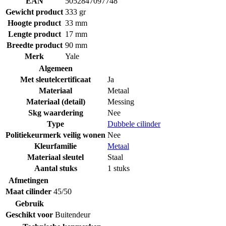
EAN
5052847097748
Gewicht product
333 gr
Hoogte product
33 mm
Lengte product
17 mm
Breedte product
90 mm
Merk
Yale
Algemeen
Met sleutelcertificaat
Ja
Materiaal
Metaal
Materiaal (detail)
Messing
Skg waardering
Nee
Type
Dubbele cilinder
Politiekeurmerk veilig wonen
Nee
Kleurfamilie
Metaal
Materiaal sleutel
Staal
Aantal stuks
1 stuks
Afmetingen
Maat cilinder
45/50
Gebruik
Geschikt voor
Buitendeur