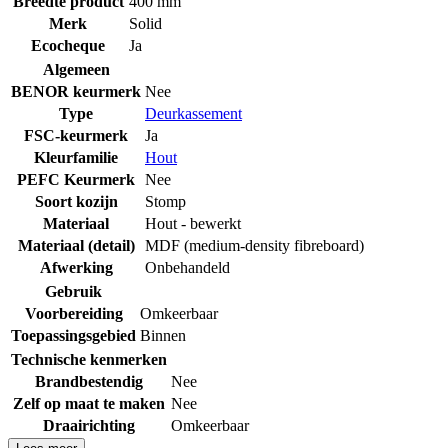
Breedte product
400 mm
Merk
Solid
Ecocheque
Ja
Algemeen
BENOR keurmerk
Nee
Type
Deurkassement
FSC-keurmerk
Ja
Kleurfamilie
Hout
PEFC Keurmerk
Nee
Soort kozijn
Stomp
Materiaal
Hout - bewerkt
Materiaal (detail)
MDF (medium-density fibreboard)
Afwerking
Onbehandeld
Gebruik
Voorbereiding
Omkeerbaar
Toepassingsgebied
Binnen
Technische kenmerken
Brandbestendig
Nee
Zelf op maat te maken
Nee
Draairichting
Omkeerbaar