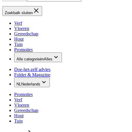
Zoekbalk sluiten
Verf
Vloeren
Gereedschap
Hout
Tuin
Promoties
Alle categorieën
Alles
Doe-het-zelf advies
Folder & Magazine
NL
Nederlands
Promoties
Verf
Vloeren
Gereedschap
Hout
Tuin