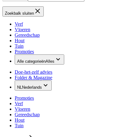
Zoekbalk sluiten
Verf
Vloeren
Gereedschap
Hout
Tuin
Promoties
Alle categorieën
Alles
Doe-het-zelf advies
Folder & Magazine
NL
Nederlands
Promoties
Verf
Vloeren
Gereedschap
Hout
Tuin