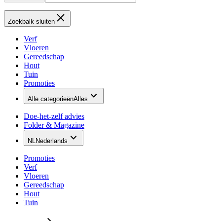
Zoekbalk sluiten
Verf
Vloeren
Gereedschap
Hout
Tuin
Promoties
Alle categorieën
Alles
Doe-het-zelf advies
Folder & Magazine
NL
Nederlands
Promoties
Verf
Vloeren
Gereedschap
Hout
Tuin