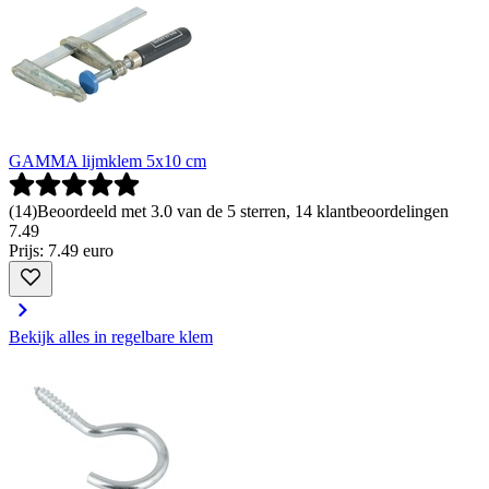
GAMMA lijmklem 5x10 cm
(
14
)
Beoordeeld met 3.0 van de 5 sterren, 14 klantbeoordelingen
7
.
49
Prijs: 7.49 euro
Bekijk alles in regelbare klem