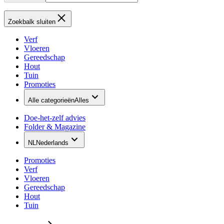
Zoekbalk sluiten
Verf
Vloeren
Gereedschap
Hout
Tuin
Promoties
Alle categorieën
Alles
Doe-het-zelf advies
Folder & Magazine
NL
Nederlands
Promoties
Verf
Vloeren
Gereedschap
Hout
Tuin