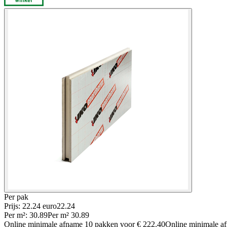
Per
pak
Prijs: 22.24 euro
22
.
24
Per
m²
:
30.89
Per
m²
30.89
Online minimale afname
10
pakken voor
€ 222.40
Online minimale 