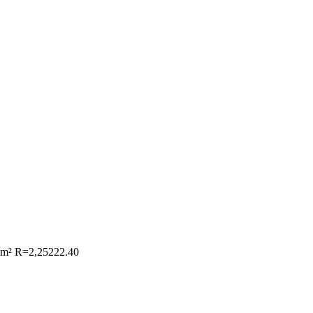
2 m² R=2,25
222.40