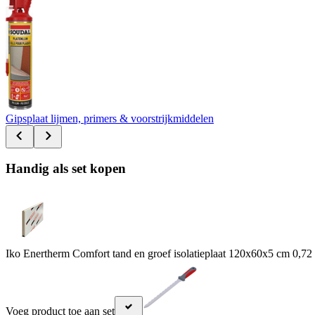
Gipsplaat lijmen, primers & voorstrijkmiddelen
Handig als set kopen
Iko Enertherm Comfort tand en groef isolatieplaat 120x60x5 cm 0,7
Voeg product toe aan set