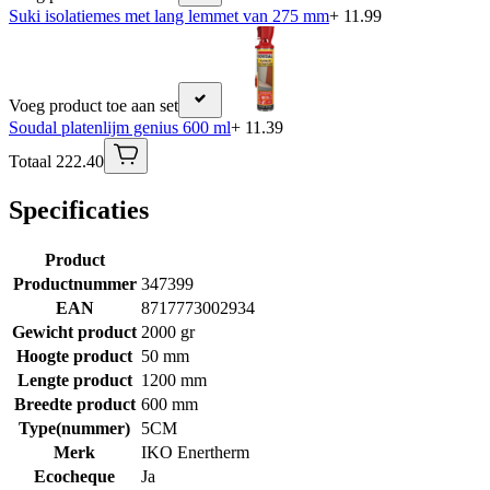
Suki isolatiemes met lang lemmet van 275 mm
+ 11.99
Voeg product toe aan set
Soudal platenlijm genius 600 ml
+ 11.39
Totaal 222.40
Specificaties
Product
Productnummer
347399
EAN
8717773002934
Gewicht product
2000 gr
Hoogte product
50 mm
Lengte product
1200 mm
Breedte product
600 mm
Type(nummer)
5CM
Merk
IKO Enertherm
Ecocheque
Ja