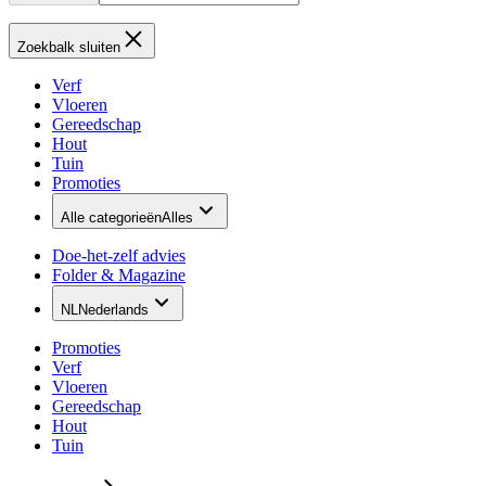
Zoekbalk sluiten
Verf
Vloeren
Gereedschap
Hout
Tuin
Promoties
Alle categorieën
Alles
Doe-het-zelf advies
Folder & Magazine
NL
Nederlands
Promoties
Verf
Vloeren
Gereedschap
Hout
Tuin