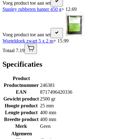
Voeg product toe aan set
Stanley rubberen hamer 450 g
+ 12.69
Voeg product toe aan set
Worteldoek zwart 5 x 2 m
+ 15.99
Totaal 7.19
Specificaties
Product
Productnummer
246381
EAN
8717496420336
Gewicht product
2500 gr
Hoogte product
25 mm
Lengte product
400 mm
Breedte product
400 mm
Merk
Geen
Algemeen