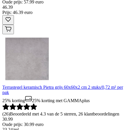
Oude prijs: 57.99 euro
46
.
39
Prijs: 46.39 euro
Terrastegel keramisch Pietra grijs 60x60x2 cm 2 stuks/0,72 m² per
pak
25% korting
25% korting
met GAMMAplus
(
26
)
Beoordeeld met 4.3 van de 5 sterren, 26 klantbeoordelingen
30.99
Oude prijs: 30.99 euro
23
.
24
/
m²