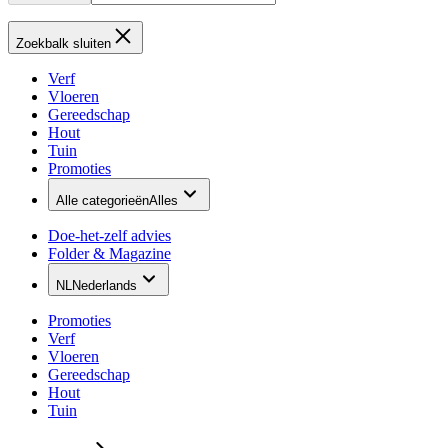
Zoekbalk sluiten
Verf
Vloeren
Gereedschap
Hout
Tuin
Promoties
Alle categorieën
Alles
Doe-het-zelf advies
Folder & Magazine
NL
Nederlands
Promoties
Verf
Vloeren
Gereedschap
Hout
Tuin