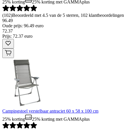
25% korting
25% korting
met GAMMAplus
(
102
)
Beoordeeld met 4.5 van de 5 sterren, 102 klantbeoordelingen
96.49
Oude prijs: 96.49 euro
72
.
37
Prijs: 72.37 euro
Campingstoel verstelbaar antraciet 60 x 58 x 100 cm
25% korting
25% korting
met GAMMAplus