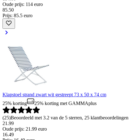
Oude prijs: 114 euro
85
.
50
Prijs: 85.5 euro
Klapstoel strand zwart wit gestreept 73 x 50 x 74 cm
25% korting
25% korting
met GAMMAplus
(
25
)
Beoordeeld met 3.2 van de 5 sterren, 25 klantbeoordelingen
21.99
Oude prijs: 21.99 euro
16
.
49