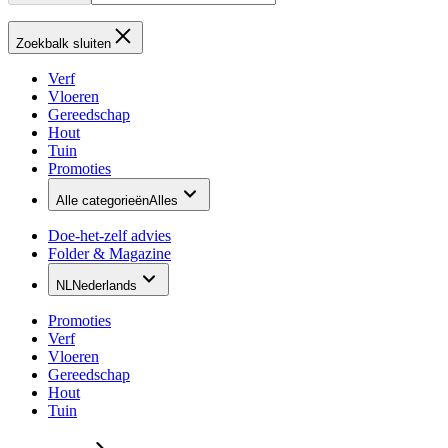
Zoekbalk sluiten
Verf
Vloeren
Gereedschap
Hout
Tuin
Promoties
Alle categorieën
Alles
Doe-het-zelf advies
Folder & Magazine
NL
Nederlands
Promoties
Verf
Vloeren
Gereedschap
Hout
Tuin