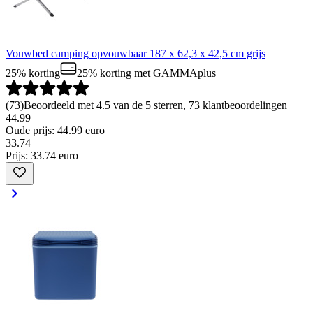
Vouwbed camping opvouwbaar 187 x 62,3 x 42,5 cm grijs
25% korting
25% korting
met GAMMAplus
(
73
)
Beoordeeld met 4.5 van de 5 sterren, 73 klantbeoordelingen
44.99
Oude prijs: 44.99 euro
33
.
74
Prijs: 33.74 euro