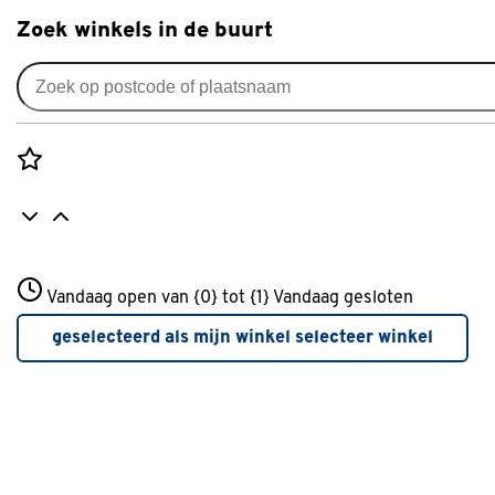
Zoek winkels in de buurt
Alles voor je tuin
Rozenstraat 3
Vandaag open van {0} tot {1}
Vandaag gesloten
3772JH Amersfoort
+31 01234567
geselecteerd als mijn winkel
selecteer winkel
Meer over deze winkel
inspiratie
Tuinonderhoud in juni: Hoe zorg i
in juni voor de tuin?